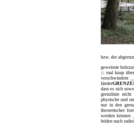
die grundide
bzw. der abgren
geweisste holzzus
::: mal knap üb
verschwindent _
länder
GRENZE
dass es sich sow
grenzlinie nicht
physische und unt
nur in den gren
theoretischer fo
werden können 
böden nach radio