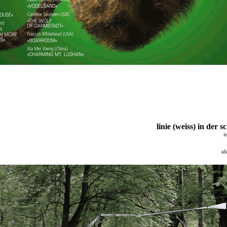
linie (weiss) in der 
i
id