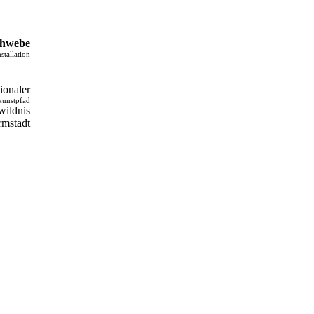
schwebe
nstallation
tionaler
kunstpfad
 wildnis
rmstadt