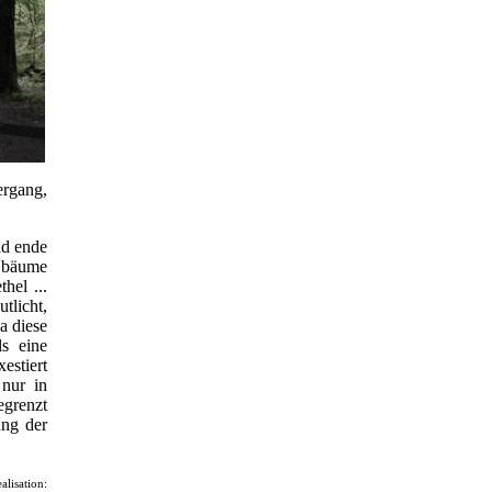
gang,
nd ende
r bäume
thel ...
utlicht,
a diese
ls eine
estiert
nur in
egrenzt
ung der
ealisation: