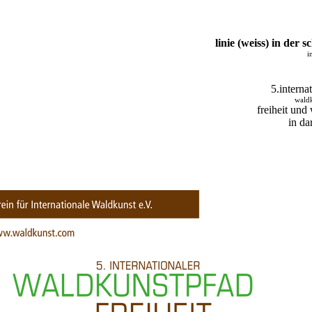
linie (weiss) in der 
i
5.interna
wald
freiheit und
in da