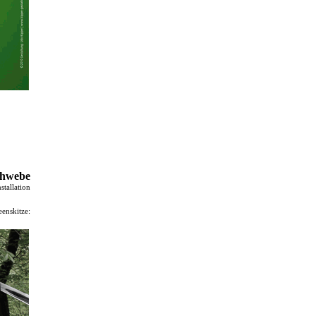
schwebe
nstallation
eenskitze: