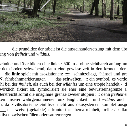
e der arbeit ist die ausseinandersetzung mit dem über
zung von
freiheit
und
wildnis
.
chnitte und äste bilden eine linie > 500 m - ohne sichtbareb anfang u
er dem boden schwebend, dann eine gewisse zeit in den kronen de
__ die
linie
spielt mit asoziationen: ::::: schnitzeljagt, “hänsel und gre
N
, fahrbahnmarkierungen ___ das
schweben
:::: ein symbol, es verde
ohl bei der
freiheit
, als auch bei der
wildniss
um eine utopie handelt - d
 wirklich fixiert ist, symbolisiert sie eher eine bewustseinsgrenze a
erstreicht somit die imaginäre grenze zweier utopien :::: denn
freiheit
ex
zen unserer wahrgenommenen unzulänglichkeit - und
wildnis
auch 
rm, da zivilisatorische einflüsse nicht aus ökosystemen komplet ausg
___ das
weiss
(-gekalkte) :: kontrast ::: thema reinheit, freihe / kalk
ktiven zwischenfällen oder sauremregen
r